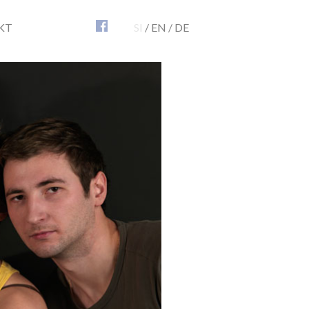
KT
SI
/
EN
/
DE